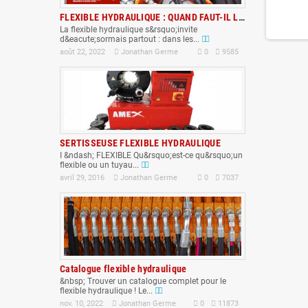
FLEXIBLE HYDRAULIQUE : QUAND FAUT-IL LE...
La flexible hydraulique s&rsquo;invite
d&eacute;sormais partout : dans les...
août 22, 2022
Jonathan Germe
0
9585
SERTISSEUSE FLEXIBLE HYDRAULIQUE
I &ndash; FLEXIBLE Qu&rsquo;est-ce qu&rsquo;un
flexible ou un tuyau...
avril 29, 2016
Jonathan Germe
0
7037
Catalogue flexible hydraulique
&nbsp; Trouver un catalogue complet pour le
flexible hydraulique ! Le...
nov. 10, 2022
Jonathan Germe
0
11873