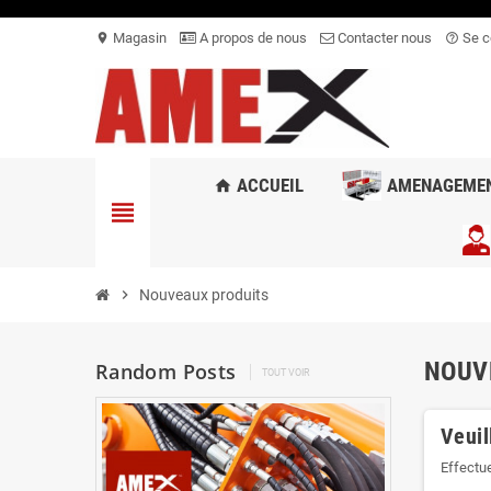
Magasin
A propos de nous
Contacter nous
Se c
location_on
help_outline
ACCUEIL
AMENAGEME
home
view_headline
chevron_right
Nouveaux produits
NOUV
Random Posts
TOUT VOIR
Veuil
Effectu