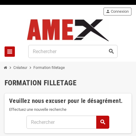
person
Connexion
view_headline
search
chevron_right
chevron_right
Créateur
Formation filletage
FORMATION FILLETAGE
Veuillez nous excuser pour le désagrément.
Effectuez une nouvelle recherche
search