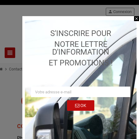
person
Connexion
close
S'INSCRIRE POUR
NOTRE LETTRE
D'INFORMATION
view_headline
search
ET PROMOTIONS !
chevron_right
Contactez-nous
Contactez nous
OK
CONTACT
Phone : 0619035570