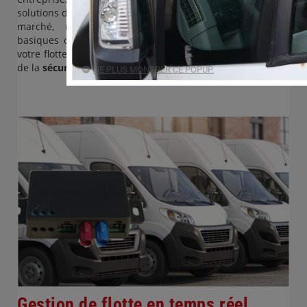
solutions de trackers par
GPS/GPRS/Iridium
, leaders sur le
marché, répondent aux besoins de géolocalisation
basiques ou évolués, en connectés ou
autonomes
, pour
votre flotte d’entreprise ou votre collectivité et apporteront
de la
sécurité
.
NE PLUS MONTRER CE POPUP.
Gestion de flotte en temps réel