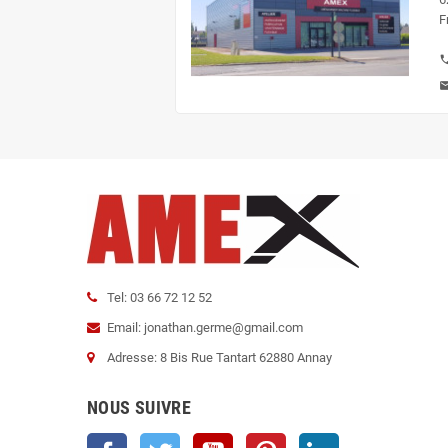
F
pho
ma
Tel: 03 66 72 12 52
Email: jonathan.germe@gmail.com
Adresse: 8 Bis Rue Tantart 62880 Annay
NOUS SUIVRE
Facebook
Twitter
YouTube
Pinterest
LinkedIn