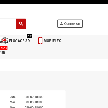
search
person
Connexion
PRO
FLOCAGE 3D
MOBIFLEX
NEWS
EUR
Lun.
08H00-18H00
Mar.
08H00-18H00
Mer.
08H00-18H00