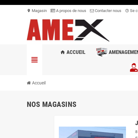
Magasin
A propos de nous
Contacter nous
Se c
location_on
help_outline
ACCUEIL
AMENAGEME
home
view_headline
Accueil
NOS MAGASINS
8
6