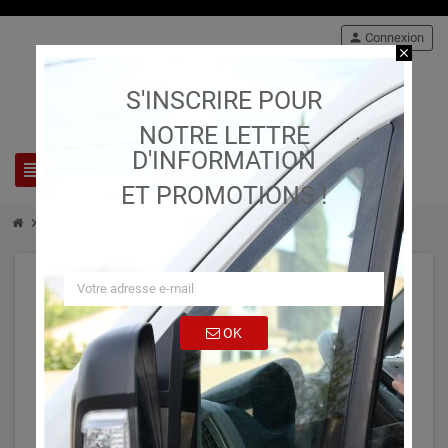
person
Connexion
close
S'INSCRIRE POUR
NOTRE LETTRE
D'INFORMATION
view_headline
search
ET PROMOTIONS !
chevron_right
chevron_right
Machines
Sertisseuse hydraulique MX2
OK