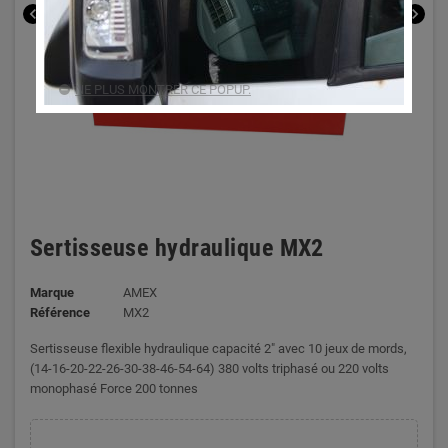
chevron_left
chevron_right
NE PLUS MONTRER CE POPUP.
Sertisseuse hydraulique MX2
Marque
AMEX
Référence
MX2
Sertisseuse flexible hydraulique capacité 2" avec 10 jeux de mords,
(14-16-20-22-26-30-38-46-54-64) 380 volts triphasé ou 220 volts
monophasé Force 200 tonnes