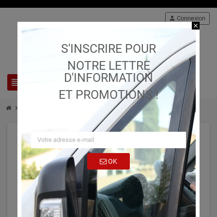
person
Connexion
close
S'INSCRIRE POUR
NOTRE LETTRE
D'INFORMATION
view_headline
search
ET PROMOTIONS !
chevron_right
chevron_right
chevron_right
Stock
Adapteurs hydrauliques
1113
OK