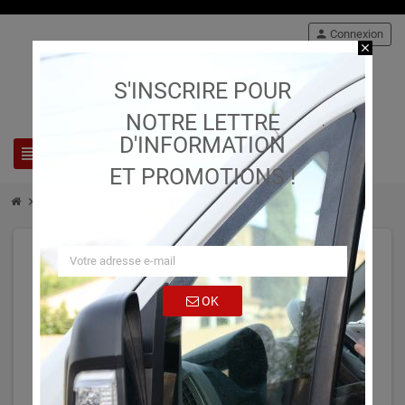
person
Connexion
close
S'INSCRIRE POUR
NOTRE LETTRE
D'INFORMATION
view_headline
search
ET PROMOTIONS !
chevron_right
chevron_right
chevron_right
Stock
Adapteurs hydrauliques
34.
OK