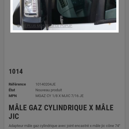
NE PLUS MONTRER CE POPUP.
1014
Référence
10140204JE
État
Nouveau produit
MPN
MGAZ CY 1/8 X MJIC 7/16 JE
MÂLE GAZ CYLINDRIQUE X MÂLE
JIC
Adapteur mâle gaz cylindrique avec joint encastré x mâle jic cône 74°