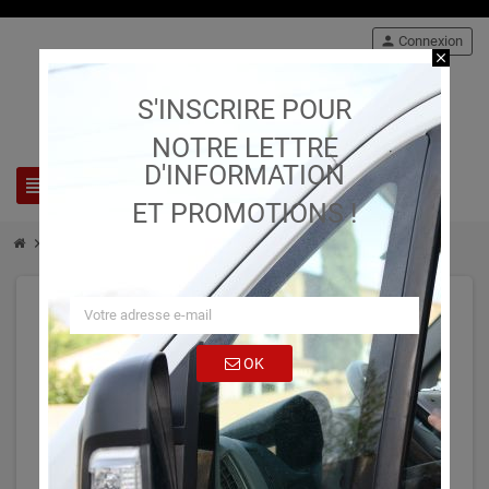
person
Connexion
close
S'INSCRIRE POUR
NOTRE LETTRE
D'INFORMATION
view_headline
search
ET PROMOTIONS !
chevron_right
chevron_right
chevron_right
Stock
Adapteurs hydrauliques
1014
OK